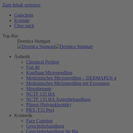
Zum Inhalt springen
Gutschein
Kontakt
Über mich
Top-Bar
Dermica Stuttgart
Ästhetik
Chemical Peeling
Ejal 40
Kopfhaut Microneedling
Medizinisches Microneedling – DERMAPEN 4
Medizinisches Microneedling mit Exosomen
Mesotherapie
NCTF 135 HA
NCTF 135 HA Augenbehandlung
Plinest (Polynukleotide)
PRX-T33 Peel
Kosmetik
Face Cupping
Gesichtsbehandlung
Gesichtsbehandlung für Ihn