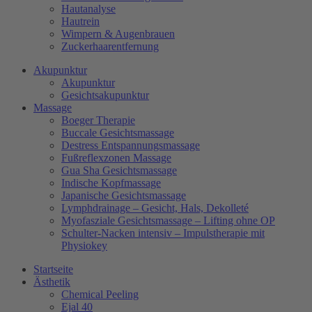
Hautanalyse
Hautrein
Wimpern & Augenbrauen
Zuckerhaarentfernung
Akupunktur
Akupunktur
Gesichtsakupunktur
Massage
Boeger Therapie
Buccale Gesichtsmassage
Destress Entspannungsmassage
Fußreflexzonen Massage
Gua Sha Gesichtsmassage
Indische Kopfmassage
Japanische Gesichtsmassage​
Lymphdrainage – Gesicht, Hals, Dekolleté
Myofasziale Gesichtsmassage​ – Lifting ohne OP
Schulter-Nacken intensiv – Impulstherapie mit
Physiokey
Startseite
Ästhetik
Chemical Peeling
Ejal 40