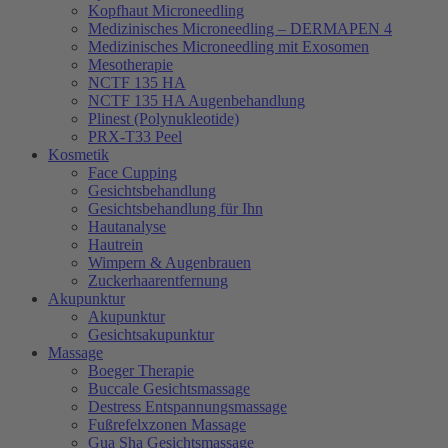
Kopfhaut Microneedling
Medizinisches Microneedling – DERMAPEN 4
Medizinisches Microneedling mit Exosomen
Mesotherapie
NCTF 135 HA
NCTF 135 HA Augenbehandlung
Plinest (Polynukleotide)
PRX-T33 Peel
Kosmetik
Face Cupping
Gesichtsbehandlung
Gesichtsbehandlung für Ihn
Hautanalyse
Hautrein
Wimpern & Augenbrauen
Zuckerhaarentfernung
Akupunktur
Akupunktur
Gesichtsakupunktur
Massage
Boeger Therapie
Buccale Gesichtsmassage
Destress Entspannungsmassage
Fußrefelxzonen Massage
Gua Sha Gesichtsmassage