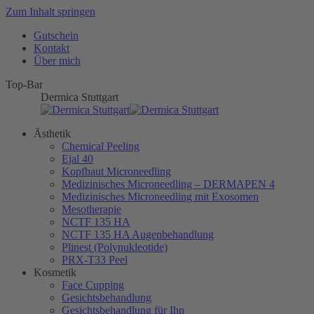
Zum Inhalt springen
Gutschein
Kontakt
Über mich
Top-Bar
Dermica Stuttgart
Ästhetik
Chemical Peeling
Ejal 40
Kopfhaut Microneedling
Medizinisches Microneedling – DERMAPEN 4
Medizinisches Microneedling mit Exosomen
Mesotherapie
NCTF 135 HA
NCTF 135 HA Augenbehandlung
Plinest (Polynukleotide)
PRX-T33 Peel
Kosmetik
Face Cupping
Gesichtsbehandlung
Gesichtsbehandlung für Ihn