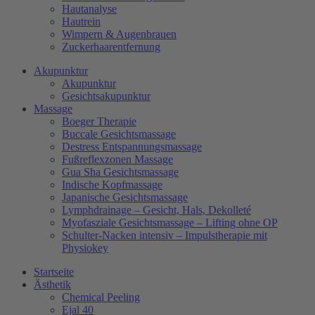
Hautanalyse
Hautrein
Wimpern & Augenbrauen
Zuckerhaarentfernung
Akupunktur
Akupunktur
Gesichtsakupunktur
Massage
Boeger Therapie
Buccale Gesichtsmassage
Destress Entspannungsmassage
Fußreflexzonen Massage
Gua Sha Gesichtsmassage
Indische Kopfmassage
Japanische Gesichtsmassage​
Lymphdrainage – Gesicht, Hals, Dekolleté
Myofasziale Gesichtsmassage​ – Lifting ohne OP
Schulter-Nacken intensiv – Impulstherapie mit
Physiokey
Startseite
Ästhetik
Chemical Peeling
Ejal 40