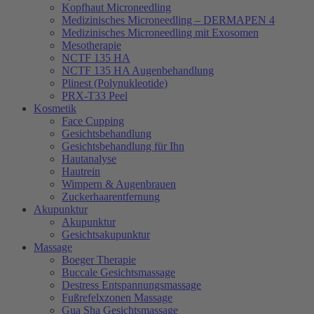
Kopfhaut Microneedling
Medizinisches Microneedling – DERMAPEN 4
Medizinisches Microneedling mit Exosomen
Mesotherapie
NCTF 135 HA
NCTF 135 HA Augenbehandlung
Plinest (Polynukleotide)
PRX-T33 Peel
Kosmetik
Face Cupping
Gesichtsbehandlung
Gesichtsbehandlung für Ihn
Hautanalyse
Hautrein
Wimpern & Augenbrauen
Zuckerhaarentfernung
Akupunktur
Akupunktur
Gesichtsakupunktur
Massage
Boeger Therapie
Buccale Gesichtsmassage
Destress Entspannungsmassage
Fußrefelxzonen Massage
Gua Sha Gesichtsmassage