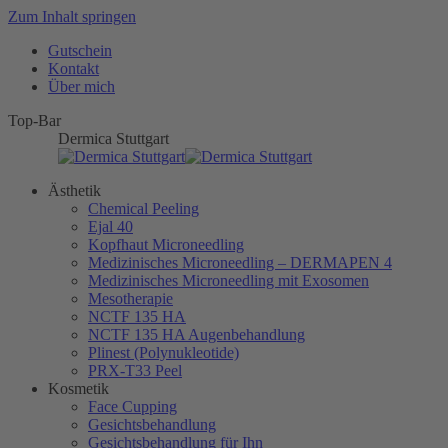
Zum Inhalt springen
Gutschein
Kontakt
Über mich
Top-Bar
Dermica Stuttgart
Ästhetik
Chemical Peeling
Ejal 40
Kopfhaut Microneedling
Medizinisches Microneedling – DERMAPEN 4
Medizinisches Microneedling mit Exosomen
Mesotherapie
NCTF 135 HA
NCTF 135 HA Augenbehandlung
Plinest (Polynukleotide)
PRX-T33 Peel
Kosmetik
Face Cupping
Gesichtsbehandlung
Gesichtsbehandlung für Ihn