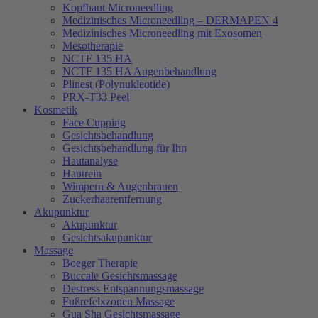
Kopfhaut Microneedling
Medizinisches Microneedling – DERMAPEN 4
Medizinisches Microneedling mit Exosomen
Mesotherapie
NCTF 135 HA
NCTF 135 HA Augenbehandlung
Plinest (Polynukleotide)
PRX-T33 Peel
Kosmetik
Face Cupping
Gesichtsbehandlung
Gesichtsbehandlung für Ihn
Hautanalyse
Hautrein
Wimpern & Augenbrauen
Zuckerhaarentfernung
Akupunktur
Akupunktur
Gesichtsakupunktur
Massage
Boeger Therapie
Buccale Gesichtsmassage
Destress Entspannungsmassage
Fußrefelxzonen Massage
Gua Sha Gesichtsmassage