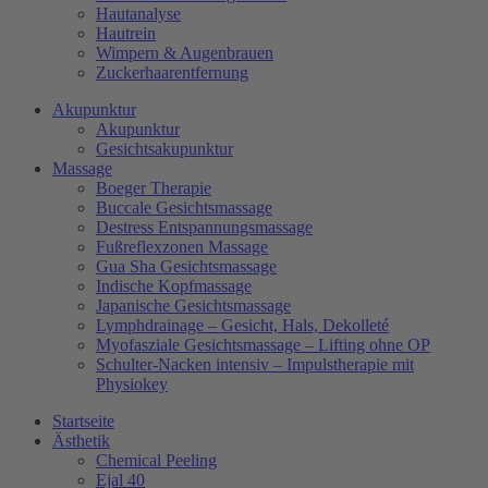
Hautanalyse
Hautrein
Wimpern & Augenbrauen
Zuckerhaarentfernung
Akupunktur
Akupunktur
Gesichtsakupunktur
Massage
Boeger Therapie
Buccale Gesichtsmassage
Destress Entspannungsmassage
Fußreflexzonen Massage
Gua Sha Gesichtsmassage
Indische Kopfmassage
Japanische Gesichtsmassage​
Lymphdrainage – Gesicht, Hals, Dekolleté
Myofasziale Gesichtsmassage​ – Lifting ohne OP
Schulter-Nacken intensiv – Impulstherapie mit
Physiokey
Startseite
Ästhetik
Chemical Peeling
Ejal 40