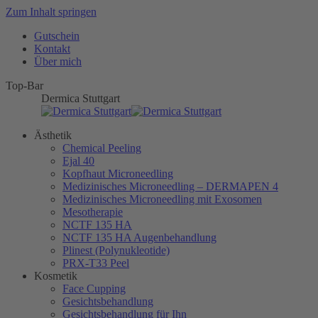
Zum Inhalt springen
Gutschein
Kontakt
Über mich
Top-Bar
Dermica Stuttgart
Ästhetik
Chemical Peeling
Ejal 40
Kopfhaut Microneedling
Medizinisches Microneedling – DERMAPEN 4
Medizinisches Microneedling mit Exosomen
Mesotherapie
NCTF 135 HA
NCTF 135 HA Augenbehandlung
Plinest (Polynukleotide)
PRX-T33 Peel
Kosmetik
Face Cupping
Gesichtsbehandlung
Gesichtsbehandlung für Ihn