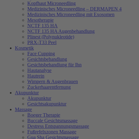
Kopfhaut Microneedling
Medizinisches Microneedling – DERMAPEN 4
Medizinisches Microneedling mit Exosomen
Mesotherapie
NCTF 135 HA
NCTF 135 HA Augenbehandlung
Plinest (Polynukleotide)
PRX-T33 Peel
Kosmetik
Face Cupping
Gesichtsbehandlung
Gesichtsbehandlung für Ihn
Hautanalyse
Hautrein
Wimpern & Augenbrauen
Zuckerhaarentfernung
Akupunktur
Akupunktur
Gesichtsakupunktur
Massage
Boeger Therapie
Buccale Gesichtsmassage
Destress Entspannungsmassage
Fußrefelxzonen Massage
Gua Sha Gesichtsmassage