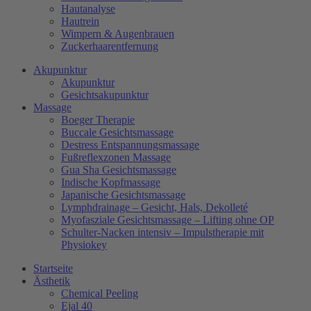
Hautanalyse
Hautrein
Wimpern & Augenbrauen
Zuckerhaarentfernung
Akupunktur
Akupunktur
Gesichtsakupunktur
Massage
Boeger Therapie
Buccale Gesichtsmassage
Destress Entspannungsmassage
Fußreflexzonen Massage
Gua Sha Gesichtsmassage
Indische Kopfmassage
Japanische Gesichtsmassage​
Lymphdrainage – Gesicht, Hals, Dekolleté
Myofasziale Gesichtsmassage​ – Lifting ohne OP
Schulter-Nacken intensiv – Impulstherapie mit
Physiokey
Startseite
Ästhetik
Chemical Peeling
Ejal 40